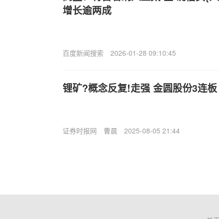
增长逾两成
百度新闻搜索
2026-01-28 09:10:45
锂矿?概念反复!走强 金圆股份3连板
证券时报网
曹晨
2025-08-05 21:44