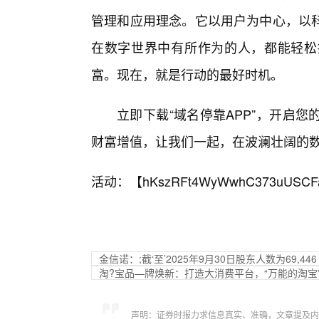
管理和应用理念。它以用户为中心，以
在数字世界中有所作为的人，都能轻松
富。现在，就是行动的最好时机。
立即下载“域名停靠APP”，开启
财富增值，让我们一起，在波澜壮阔的
活动：【
hKszRFt4WyWwhC373uUSCF
金信诺：;截‘至’2025年9月30日股东人数为69,446
淘?宝品—牌焕新：打造大消费平台，“万能的淘宝
声明：证券时报力求信息真实、准确，文章提及内