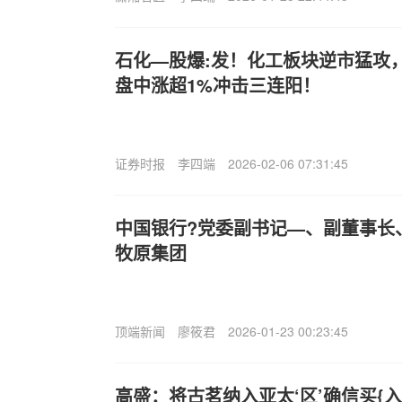
石化—股爆:发！化工板块逆市猛攻，化
盘中涨超1%冲击三连阳！
证券时报
李四端
2026-02-06 07:31:45
中国银行?党委副书记—、副董事长
牧原集团
顶端新闻
廖筱君
2026-01-23 00:23:45
高盛：将古茗纳入亚太‘区’确信买{入